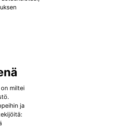
muksen
enä
on miltei
stö.
ppeihin ja
ekijöitä:
ä