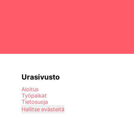
Urasivusto
Aloitus
Työpaikat
Tietosuoja
Hallitse evästeitä