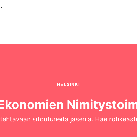
.
HELSINKI
Ekonomien Nimitystoim
 tehtävään sitoutuneita jäseniä. Hae rohkeast