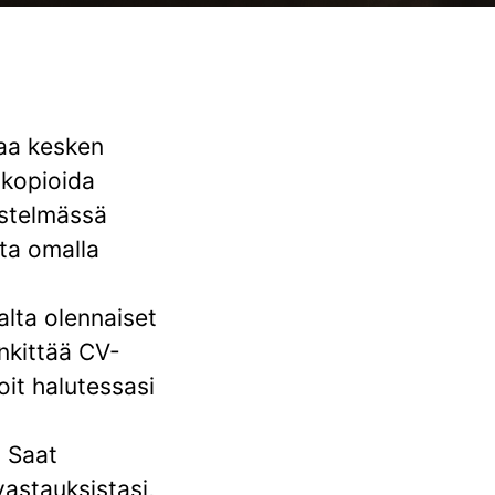
taa kesken
 kopioida
estelmässä
ata omalla
alta olennaiset
nkittää CV-
oit halutessasi
. Saat
astauksistasi,