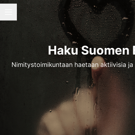
URAVALIKKO
Haku Suomen 
Nimitystoimikuntaan haetaan aktiivisia ja