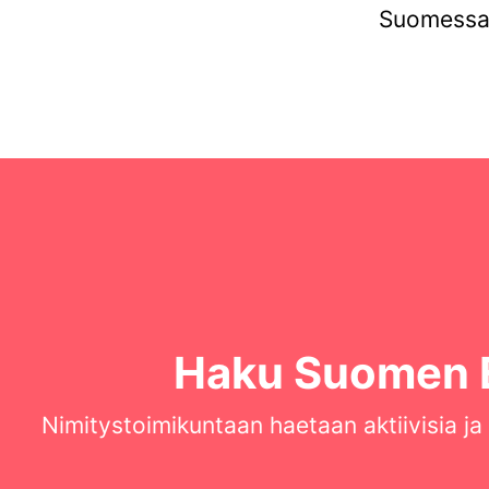
Suomessa
Haku Suomen 
Nimitystoimikuntaan haetaan aktiivisia ja