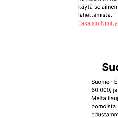
käytä selaimen
lähettämistä.
Takaisin Nimit
Su
Suomen Eko
60 000, ja
Meitä kaup
pomoista a
edustamme