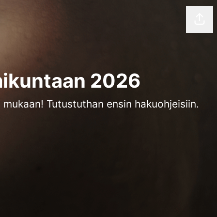
Jaa 
ikuntaan 2026
i mukaan! Tutustuthan ensin hakuohjeisiin.