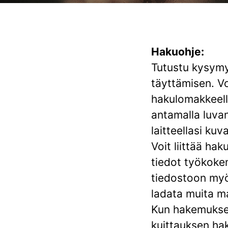
Hakuohje:
Tutustu kysymy
täyttämisen. Vo
hakulomakkeell
antamalla luvan
laitteellasi ku
Voit liittää ha
tiedot työkokem
tiedostoon myös
ladata muita ma
Kun hakemukses
kuittauksen ha