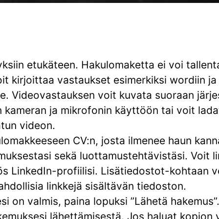
ksiin etukäteen. Hakulomaketta ei voi tallen
it kirjoittaa vastaukset esimerkiksi wordiin ja
e. Videovastauksen voit kuvata suoraan järj
 kameran ja mikrofonin käyttöön tai voit lad
vatun videon.
kulomakkeeseen CV:n, josta ilmenee haun kann
uksestasi sekä luottamustehtävistäsi. Voit li
 LinkedIn-profiilisi. Lisätiedostot-kohtaan v
hdollisia linkkejä sisältävän tiedoston.
i on valmis, paina lopuksi ”Lähetä hakemus”
kemuksesi lähettämisestä. Jos haluat kopion v