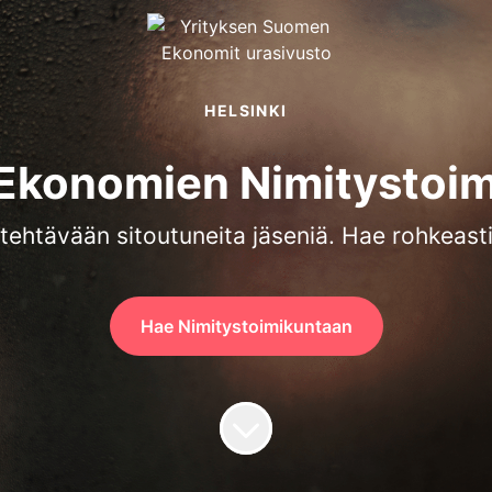
HELSINKI
Ekonomien Nimitystoim
 tehtävään sitoutuneita jäseniä. Hae rohkeast
Hae Nimitystoimikuntaan