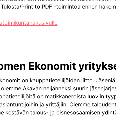
 Tulosta/Print to PDF -toimintoa ennen hake
ystoimikuntahakusivulle
omen Ekonomit yrityks
nomit on kauppatieteilijöiden liitto. Jäseniä 
 olemme Akavan neljänneksi suurin jäsenjärje
patieteilijöitä on matikkaneroista luoviin tyy
siantuntijoihin ja yrittäjiin. Olemme taloudent
 kestävän talous- ja bisnesosaamisen ydint